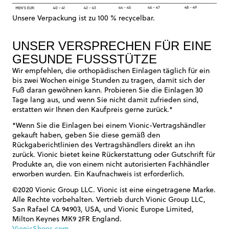
Unsere Verpackung ist zu 100 % recycelbar.
UNSER VERSPRECHEN FÜR EINE
GESUNDE FUSSSTÜTZE
Wir empfehlen, die orthopädischen Einlagen täglich für ein
bis zwei Wochen einige Stunden zu tragen, damit sich der
Fuß daran gewöhnen kann. Probieren Sie die Einlagen 30
Tage lang aus, und wenn Sie nicht damit zufrieden sind,
erstatten wir Ihnen den Kaufpreis gerne zurück.*
*Wenn Sie die Einlagen bei einem Vionic-Vertragshändler
gekauft haben, geben Sie diese gemäß den
Rückgaberichtlinien des Vertragshändlers direkt an ihn
zurück. Vionic bietet keine Rückerstattung oder Gutschrift für
Produkte an, die von einem nicht autorisierten Fachhändler
erworben wurden. Ein Kaufnachweis ist erforderlich.
©2020 Vionic Group LLC. Vionic ist eine eingetragene Marke.
Alle Rechte vorbehalten. Vertrieb durch Vionic Group LLC,
San Rafael CA 94903, USA, und Vionic Europe Limited,
Milton Keynes MK9 2FR England.
VionicShoes.com