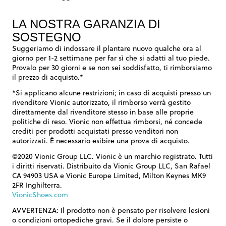
LA NOSTRA GARANZIA DI
SOSTEGNO
Suggeriamo di indossare il plantare nuovo qualche ora al
giorno per 1-2 settimane per far sì che si adatti al tuo piede.
Provalo per 30 giorni e se non sei soddisfatto, ti rimborsiamo
il prezzo di acquisto.*
*Si applicano alcune restrizioni; in caso di acquisti presso un
rivenditore Vionic autorizzato, il rimborso verrà gestito
direttamente dal rivenditore stesso in base alle proprie
politiche di reso. Vionic non effettua rimborsi, né concede
crediti per prodotti acquistati presso venditori non
autorizzati. È necessario esibire una prova di acquisto.
©2020 Vionic Group LLC. Vionic è un marchio registrato. Tutti
i diritti riservati. Distribuito da Vionic Group LLC, San Rafael
CA 94903 USA e Vionic Europe Limited, Milton Keynes MK9
2FR Inghilterra.
VionicShoes.com
AVVERTENZA: Il prodotto non è pensato per risolvere lesioni
o condizioni ortopediche gravi. Se il dolore persiste o