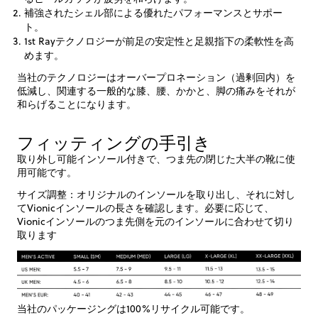
補強されたシェル部による優れたパフォーマンスとサポー
ト。
1st Rayテクノロジーが前足の安定性と足親指下の柔軟性を高
めます。
当社のテクノロジーはオーバープロネーション（過剰回内）を
低減し、関連する一般的な膝、腰、かかと、脚の痛みをそれが
和らげることになります。
フィッティングの手引き
取り外し可能インソール付きで、つま先の閉じた大半の靴に使
用可能です。
サイズ調整：オリジナルのインソールを取り出し、それに対し
てVionicインソールの長さを確認します。必要に応じて、
Vionicインソールのつま先側を元のインソールに合わせて切り
取ります
当社のパッケージングは100%リサイクル可能です。