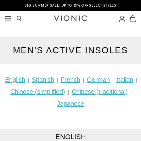
BIG SUMMER SALE: UP TO 55% OFF SELECT STYLES
M
MEN’S ACTIVE INSOLES
English
Spanish
French
German
Italian
|
|
|
|
|
Chinese (simplified)
Chinese (traditional)
|
|
Japanese
ENGLISH