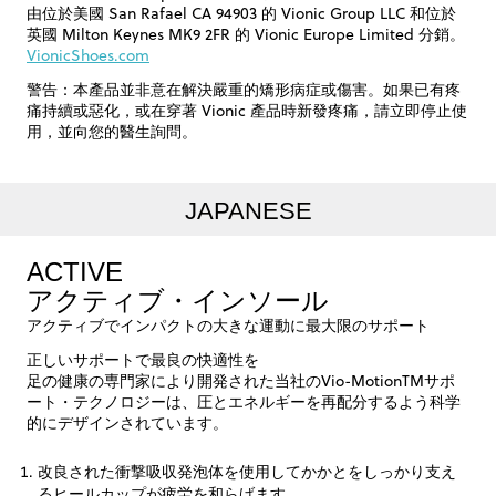
由位於美國 San Rafael CA 94903 的 Vionic Group LLC 和位於
英國 Milton Keynes MK9 2FR 的 Vionic Europe Limited 分銷。
VionicShoes.com
警告：本產品並非意在解決嚴重的矯形病症或傷害。如果已有疼
痛持續或惡化，或在穿著 Vionic 產品時新發疼痛，請立即停止使
用，並向您的醫生詢問。
JAPANESE
ACTIVE
アクティブ・インソール
アクティブでインパクトの大きな運動に最大限のサポート
正しいサポートで最良の快適性を
足の健康の専門家により開発された当社のVio-MotionTMサポ
ート・テクノロジーは、圧とエネルギーを再配分するよう科学
的にデザインされています。
改良された衝撃吸収発泡体を使用してかかとをしっかり支え
るヒールカップが疲労を和らげます。