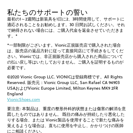
私たちのサポートの誓い
最初の1～2週間は新装具を1日に2、3時間使用して、サポートに
適応されることをお勧めします。30 日間お試しください。それ
で納得されない場合には、ご購入代金を返金させていただきま
す。*
*一部制限がございます。Vionic正規販売店で購入された場合
は、販売店の返品方針に従って直接同店にて手続きをしてくだ
さい。Vionicでは、非正規販売店から購入された商品について
の払い戻し等はいたしておりません。ご購入を証明するものが
必要です。
©2020 Vionic Group LLC. VIONICは登録商標です。All Rights
Reserved. 販売元：Vionic Group LLC, San Rafael CA 94903
USAおよびVionic Europe Limited, Milton Keynes MK9 2FR
England
VionicShoes.com
要注意: 本製品は、重度の整形外科的状態または傷害の解消を意
図したものではありません。 既往の痛みが持続したり悪化した
りする場合、または Vionic製品を使用することで新たな痛みを
覚えるような場合は、直ちに使用を中止し、かかりつけの医師
にご相談ください。