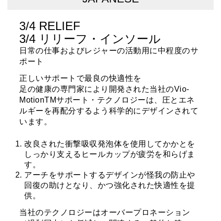
3/4 RELIEF
3/4 リリーフ・インソール
日常の仕事およびレジャーの活動用に中程度のサ
ポート
正しいサポートで最良の快適性を
足の健康の専門家により開発された当社のVio-
MotionTMサポート・テクノロジーは、圧とエネ
ルギーを再配分するよう科学的にデザインされて
います。
改良された衝撃吸収発泡体を使用してかかとを
しっかり支えるヒールカップが疲労を和らげま
す。
アーチをサポートするデザインが怪我の防止や
回復の助けとなり、かつ強化された快適性を提
供。
当社のテクノロジーはオーバープロネーション