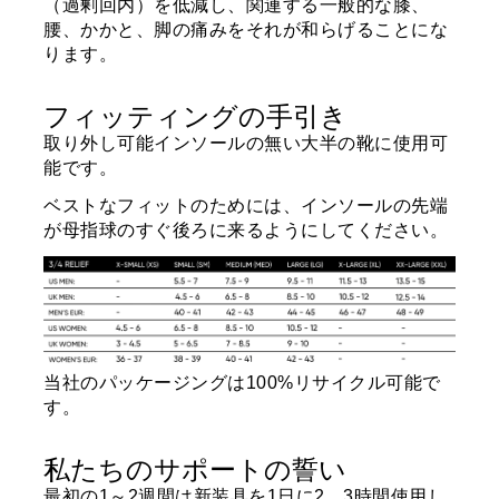
（過剰回内）を低減し、関連する一般的な膝、
腰、かかと、脚の痛みをそれが和らげることにな
ります。
フィッティングの手引き
取り外し可能インソールの無い大半の靴に使用可
能です。
ベストなフィットのためには、インソールの先端
が母指球のすぐ後ろに来るようにしてください。
当社のパッケージングは100%リサイクル可能で
す。
私たちのサポートの誓い
最初の1～2週間は新装具を1日に2、3時間使用し