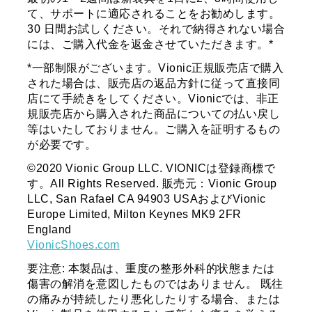
て、サポートに適応されることをお勧めします。
30 日間お試しください。それで納得されない場合
には、ご購入代金を返金させていただきます。*
*一部制限がございます。Vionic正規販売店で購入
された場合は、販売店の返品方針に従って直接同
店にて手続きをしてください。Vionicでは、非正
規販売店から購入された商品についての払い戻し
等はいたしておりません。ご購入を証明するもの
が必要です。
©2020 Vionic Group LLC. VIONICは登録商標で
す。All Rights Reserved. 販売元：Vionic Group
LLC, San Rafael CA 94903 USAおよびVionic
Europe Limited, Milton Keynes MK9 2FR
England
VionicShoes.com
要注意: 本製品は、重度の整形外科的状態または
傷害の解消を意図したものではありません。 既往
の痛みが持続したり悪化したりする場合、または