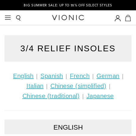
BIG SUMMER SALE: UP TO 55% OFF SELECT STYLES
M
3/4 RELIEF INSOLES
English
Spanish
French
German
|
|
|
|
Italian
Chinese (simplified)
|
|
Chinese (traditional)
Japanese
|
ENGLISH