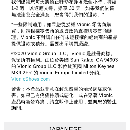
我們建議您每天將矯正鞋墊花穿著幾個小時，持續
1-2 週，以適應支撐。樂享 30 天；如果我們依舊
無法讓您完全滿意，您會得到我們的退款。*
*一些限制適用；如果您從授權 Vionic 零售商購
買，則請根據零售商的退貨政策直接與零售商辦
理。Vionic 不對購自任何未經授權的經銷商的產品
提供退款或積分。需要出示購買憑證。
©2020 Vionic Group LLC。Vionic 是註冊商標。
保留所有權利。由位於美國 San Rafael CA 94903
的 Vionic Group LLC 和位於英國 Milton Keynes
MK9 2FR 的 Vionic Europe Limited 分銷。
VionicShoes.com
警告：本產品並非意在解決嚴重的矯形病症或傷
害。如果已有疼痛持續或惡化，或在穿著 Vionic
產品時新發疼痛，請立即停止使用，並向您的醫生
詢問。
JAPANESE